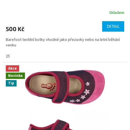
Skladem
DETAIL
500 Kč
Barefoot textilní botky vhodné jako přezuvky nebo na letní běhání
venku
25
Akce
Novinka
Tip