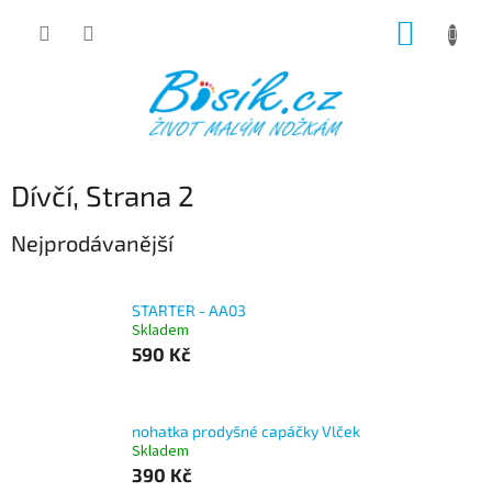
Přejít
NÁKUP
na
obsah
KOŠÍK
Dívčí
, Strana 2
Nejprodávanější
STARTER - AA03
Skladem
590 Kč
nohatka prodyšné capáčky Vlček
Skladem
390 Kč