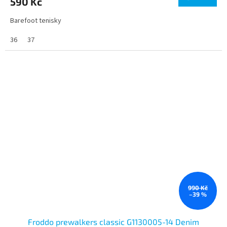
590 Kč
Barefoot tenisky
36
37
990 Kč
–39 %
Froddo prewalkers classic G1130005-14 Denim