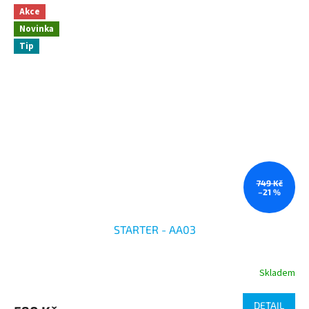
Akce
Novinka
Tip
749 Kč
–21 %
STARTER - AA03
Skladem
DETAIL