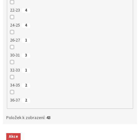
22-23
4
24-25
4
26-27
1
30-31
3
32-33
1
34-35
2
36-37
2
Položek k zobrazení:
43
V
Akce
ý