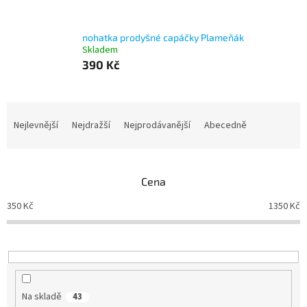
nohatka prodyšné capáčky Plameňák
Skladem
390 Kč
Ř
a
Nejlevnější
Nejdražší
Nejprodávanější
Abecedně
z
e
n
Cena
í
p
350
Kč
1350
Kč
r
o
d
u
k
t
Na skladě
43
ů