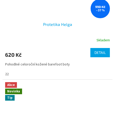
990 Kč
–37 %
Protetika Helga
Skladem
DETAIL
620 Kč
Pohodlné celoroční kožené barefoot boty
22
Akce
Novinka
Tip