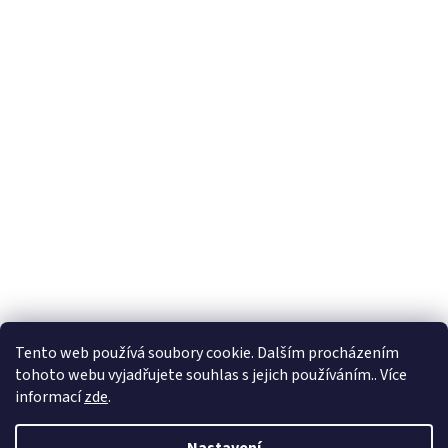
Facebook
Tento web používá soubory cookie. Dalším procházením
tohoto webu vyjadřujete souhlas s jejich používáním.. Více
informací
zde
.