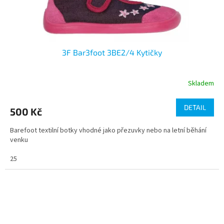
3F Bar3foot 3BE2/4 Kytičky
Skladem
DETAIL
500 Kč
Barefoot textilní botky vhodné jako přezuvky nebo na letní běhání
venku
25