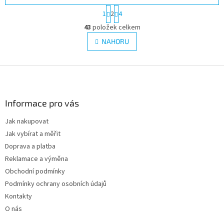
S
1
2
4
t
O
r
43
položek celkem
v
á
l
NAHORU
n
á
k
d
o
v
Z
a
á
c
á
n
í
p
í
p
a
Informace pro vás
r
t
v
Jak nakupovat
í
k
Jak vybírat a měřit
y
v
Doprava a platba
ý
Reklamace a výměna
p
Obchodní podmínky
i
s
Podmínky ochrany osobních údajů
u
Kontakty
O nás