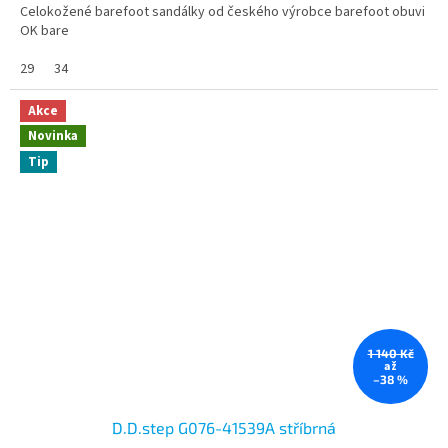
Celokožené barefoot sandálky od českého výrobce barefoot obuvi
OK bare
29
34
Akce
Novinka
Tip
1 140 Kč
až
–38 %
D.D.step G076-41539A stříbrná