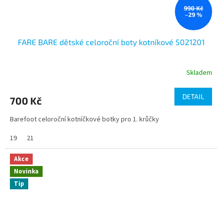
990 Kč
–29 %
FARE BARE dětské celoroční boty kotníkové 5021201
Skladem
DETAIL
700 Kč
Barefoot celoroční kotníčkové botky pro 1. krůčky
19
21
Akce
Novinka
Tip