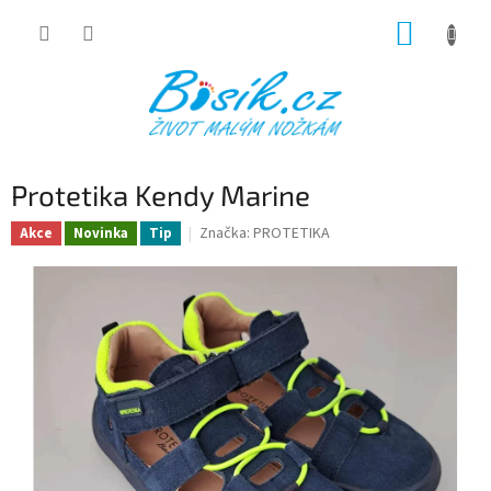
Přejít
NÁKUP
na
obsah
KOŠÍK
Protetika Kendy Marine
Značka:
PROTETIKA
Akce
Novinka
Tip