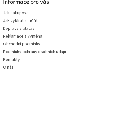
a
Informace pro vás
t
Jak nakupovat
í
Jak vybírat a měřit
Doprava a platba
Reklamace a výměna
Obchodní podmínky
Podmínky ochrany osobních údajů
Kontakty
O nás