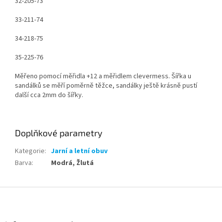
32-205-73
33-211-74
34-218-75
35-225-76
Měřeno pomocí měřidla +12 a měřidlem clevermess. Šířka u
sandálků se měří poměrně těžce, sandálky ještě krásně pustí
další cca 2mm do šířky.
Doplňkové parametry
Kategorie
:
Jarní a letní obuv
Barva
:
Modrá, Žlutá
Z
á
p