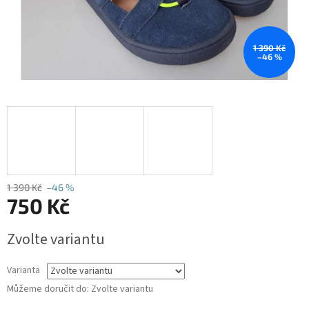
1 390 Kč
–46 %
1 390 Kč
–46 %
750 Kč
Měrná
Zvolte variantu
cena:
Varianta
Můžeme doručit do:
Zvolte variantu