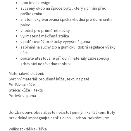
sportovní design
zvýšený okop na špičce boty, který ji chrání před
poškozením
anatomicky tvarovaná špička vhodná pro dominantní
palec
vhodná pro průměrné nožky
vyjímatelná měkčená stélka
v patě rovněž prakticky vyvýšená guma
zapínání na suchý zip a gumičku, dobrá regulace výšky
nártu
použité atestované přírodní materiály zabezpečují
zdravotní nezávadnost obuvi
Materiálové složení:
Svrchní materiál: broušená kůže, textil na patě
Podšívka: kůže
Stélka: kůže + textil
Podešev: guma
Údržba obuvi: obuv zbavte nečistot jemným kartáčkem. Boty
pravidelně impregnujte např. Collonil Carbon. Nekrémujte!
velikost - délka - šířka