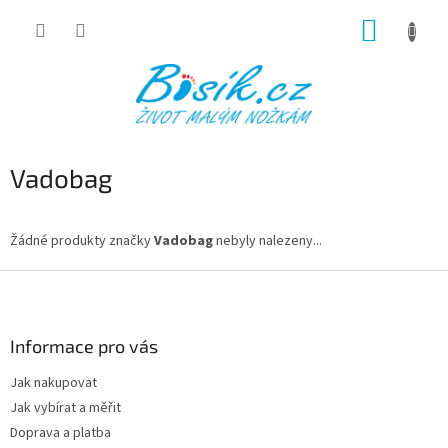
Přejít
NÁKUP
na
obsah
KOŠÍK
Vadobag
Žádné produkty značky
Vadobag
nebyly nalezeny...
Z
á
p
a
Informace pro vás
t
Jak nakupovat
í
Jak vybírat a měřit
Doprava a platba