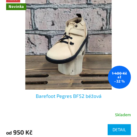
Novinka
1 400 Kč
až
–32 %
Barefoot Pegres BF52 béžová
Skladem
DETAIL
950 Kč
od