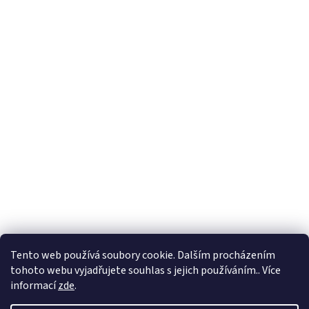
u
Facebook
Tento web používá soubory cookie. Dalším procházením
tohoto webu vyjadřujete souhlas s jejich používáním.. Více
informací
zde
.