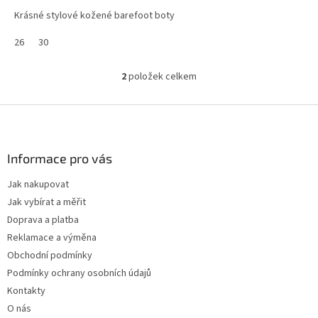
Krásné stylové kožené barefoot boty
26
30
2
položek celkem
O
v
l
Z
á
á
d
p
a
a
Informace pro vás
c
t
í
Jak nakupovat
í
p
Jak vybírat a měřit
r
v
Doprava a platba
k
Reklamace a výměna
y
Obchodní podmínky
v
ý
Podmínky ochrany osobních údajů
p
Kontakty
i
O nás
s