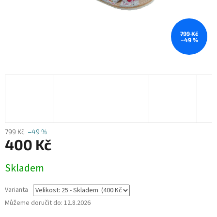
799 Kč
–49 %
799 Kč
–49 %
400 Kč
Měrná
Skladem
cena:
Varianta
Můžeme doručit do:
12.8.2026