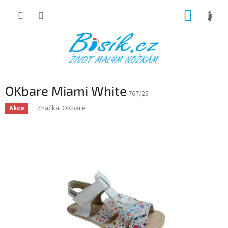
Přejít
NÁKUP
na
obsah
KOŠÍK
OKbare Miami White
767/25
Značka:
OKbare
Akce