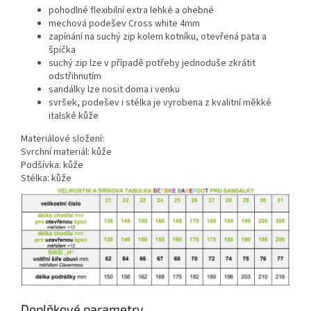
pohodlné flexibilní extra lehké a ohebné
mechová podešev Cross white 4mm
zapínání na suchý zip kolem kotníku, otevřená pata a
špička
suchý zip lze v případě potřeby jednoduše zkrátit
odstřihnutím
sandálky lze nosit doma i venku
svršek, podešev i stélka je vyrobena z kvalitní měkké
italské kůže
Materiálové složení:
Svrchní materiál: kůže
Podšívka: kůže
Stélka: kůže
Doplňkové parametry