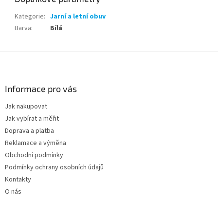
Kategorie
:
Jarní a letní obuv
Barva
:
Bílá
Z
á
p
a
Informace pro vás
t
Jak nakupovat
í
Jak vybírat a měřit
Doprava a platba
Reklamace a výměna
Obchodní podmínky
Podmínky ochrany osobních údajů
Kontakty
O nás