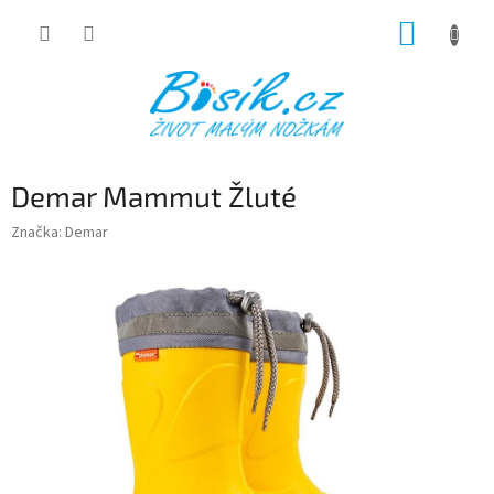
Přejít
NÁKUP
na
obsah
KOŠÍK
Demar Mammut Žluté
Značka:
Demar