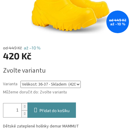
od 449 Kč
až –10 %
od 449 Kč
až –10 %
420 Kč
Měrná
Zvolte variantu
cena:
Varianta
Můžeme doručit do:
Zvolte variantu
Přidat do košíku
Dětské zateplené holínky demar MAMMUT