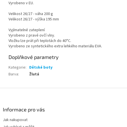
Vyrobeno v EU.
Velikost 26/27 - váha 200 g
Velikost 26/27 - výška 195 mm
Vyjímatelné zateplení
Vyrobeno z pravé ovčí vlny.
Vložku lze prát při teplotách do 40°C.
Vyrobeno ze syntetického extra lehkého materiálu EVA.
Doplňkové parametry
Kategorie
:
Dětské boty
Barva
:
Žlutá
Z
á
p
a
Informace pro vás
t
Jak nakupovat
í