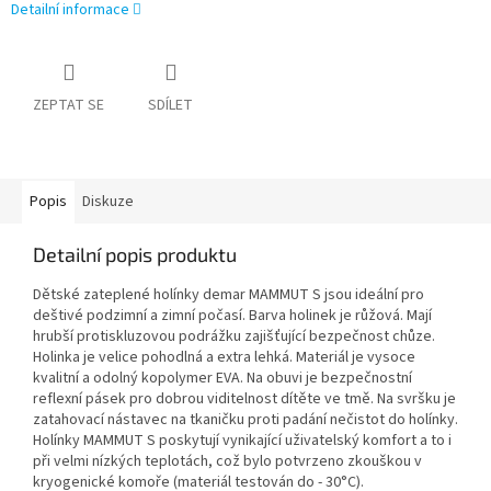
Detailní informace
ZEPTAT SE
SDÍLET
Popis
Diskuze
Detailní popis produktu
Dětské zateplené holínky demar MAMMUT S jsou ideální pro
deštivé podzimní a zimní počasí. Barva holinek je růžová. Mají
hrubší protiskluzovou podrážku zajišťující bezpečnost chůze.
Holinka je velice pohodlná a extra lehká. Materiál je vysoce
kvalitní a odolný kopolymer EVA. Na obuvi je bezpečnostní
reflexní pásek pro dobrou viditelnost dítěte ve tmě. Na svršku je
zatahovací nástavec na tkaničku proti padání nečistot do holínky.
Holínky MAMMUT S poskytují vynikající uživatelský komfort a to i
při velmi nízkých teplotách, což bylo potvrzeno zkouškou v
kryogenické komoře (materiál testován do - 30°C).